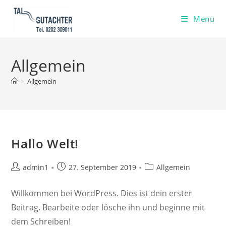
Zum
Inhalt
Menü
springen
Allgemein
>
Allgemein
Hallo Welt!
Beitrags-
Beitrag
Beitrags-
admin1
27. September 2019
Allgemein
Autor:
veröffentlicht:
Kategorie:
Willkommen bei WordPress. Dies ist dein erster
Beitrag. Bearbeite oder lösche ihn und beginne mit
dem Schreiben!