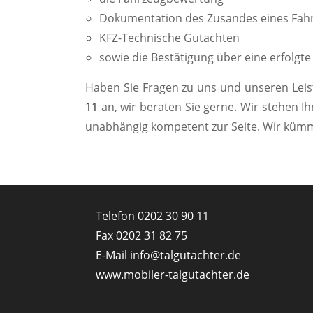
Dokumentation des Zusandes eines Fahr
KFZ-Technische Gutachten
sowie die Bestätigung über eine erfolgt
Haben Sie Fragen zu uns und unseren Leis
11
an, wir beraten Sie gerne. Wir stehen Ih
unabhängig kompetent zur Seite. Wir küm
Telefon
0202 30 90 11
Fax 0202 31 82 75
E-Mail
info@talgutachter.de
www.mobiler-talgutachter.de